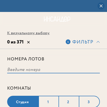
К визуальному выбору
0 из 371
ФИЛЬТР
6
НОМЕРА ЛОТОВ
Выбранным фильтрам не
соответствует ни одного лота
КОМНАТЫ
Студия
1
2
3