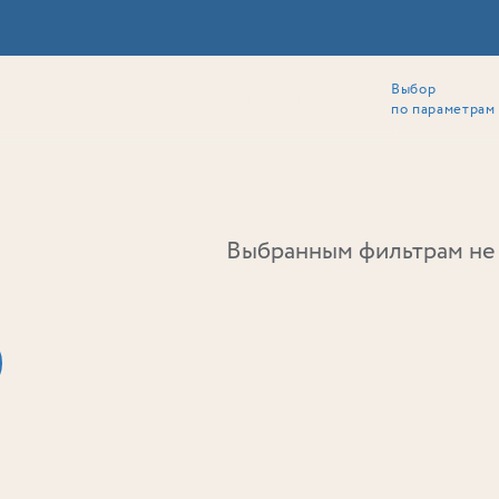
Выбор
ии
Локация
Инвесторам
Собственникам
Способы покупки
по параметрам
Ь
Выбранным фильтрам не 