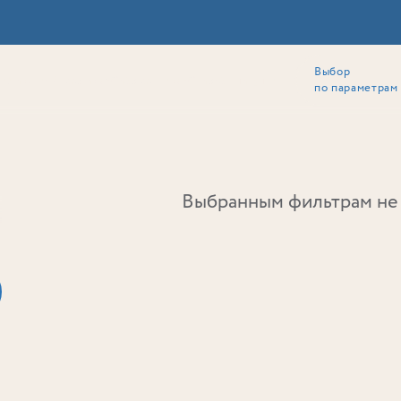
Выбор
ии
Локация
Инвесторам
Собственникам
Способы покупки
по параметрам
Ь
Выбранным фильтрам не 