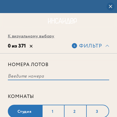
К визуальному выбору
0 из 371
ФИЛЬТР
4
НОМЕРА ЛОТОВ
Выбранным фильтрам не
соответствует ни одного лота
КОМНАТЫ
Студия
1
2
3