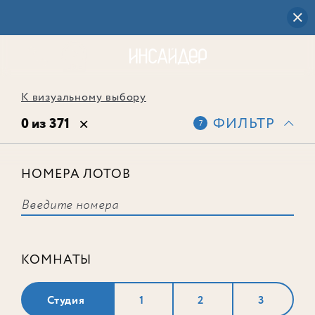
К визуальному выбору
0 из 371
ФИЛЬТР
7
НОМЕРА ЛОТОВ
Выбранным фильтрам не
соответствует ни одного лота
КОМНАТЫ
Студия
1
2
3