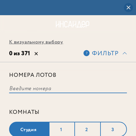
К визуальному выбору
0 из 371
ФИЛЬТР
7
НОМЕРА ЛОТОВ
Выбранным фильтрам не
соответствует ни одного лота
КОМНАТЫ
Студия
1
2
3