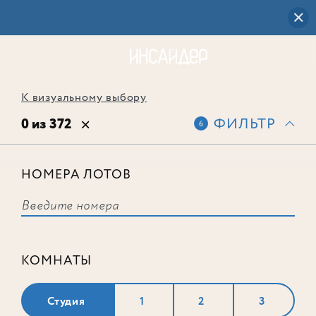
К визуальному выбору
0 из 372
ФИЛЬТР
6
НОМЕРА ЛОТОВ
Выбранным фильтрам не
соответствует ни одного лота
КОМНАТЫ
Студия
1
2
3