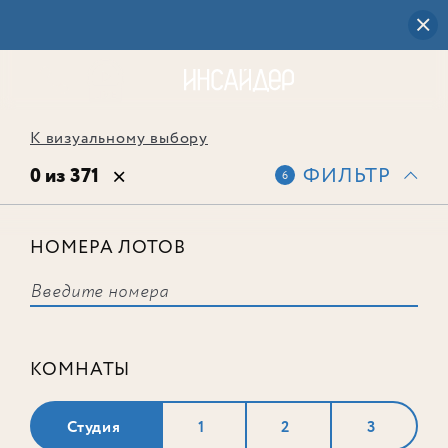
К визуальному выбору
0 из 371
ФИЛЬТР
6
НОМЕРА ЛОТОВ
Выбранным фильтрам не
соответствует ни одного лота
КОМНАТЫ
Студия
1
2
3