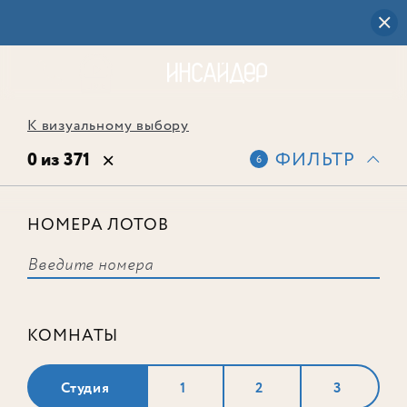
К визуальному выбору
0 из 371
ФИЛЬТР
6
НОМЕРА ЛОТОВ
Выбранным фильтрам не
соответствует ни одного лота
КОМНАТЫ
Студия
1
2
3