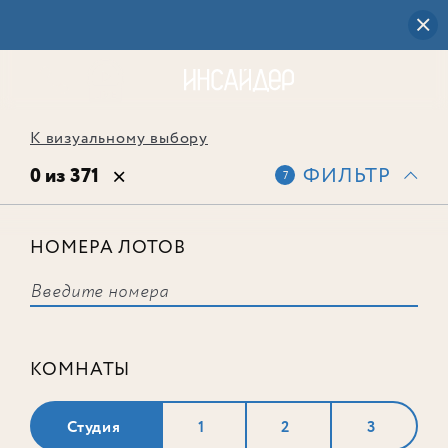
К визуальному выбору
0 из 371
ФИЛЬТР
7
НОМЕРА ЛОТОВ
Выбранным фильтрам не
соответствует ни одного лота
КОМНАТЫ
Студия
1
2
3