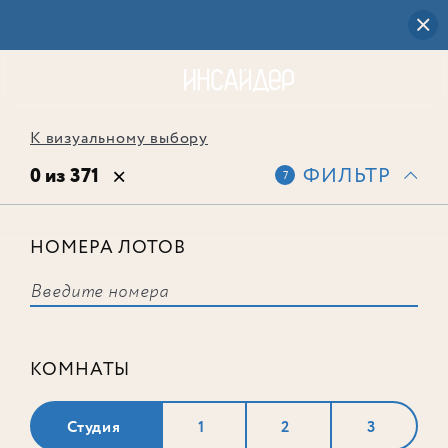
К визуальному выбору
0 из 371
ФИЛЬТР
7
НОМЕРА ЛОТОВ
Выбранным фильтрам не
соответствует ни одного лота
КОМНАТЫ
Студия
1
2
3