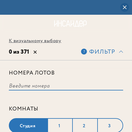
К визуальному выбору
0 из 371
ФИЛЬТР
7
НОМЕРА ЛОТОВ
Выбранным фильтрам не
соответствует ни одного лота
КОМНАТЫ
Студия
1
2
3