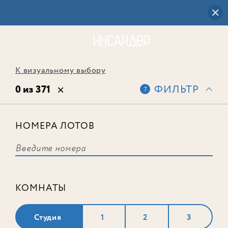
К визуальному выбору
0 из 371
ФИЛЬТР
7
НОМЕРА ЛОТОВ
Выбранным фильтрам не
соответствует ни одного лота
КОМНАТЫ
Студия
1
2
3