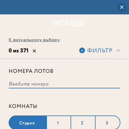
К визуальному выбору
0 из 371
ФИЛЬТР
6
НОМЕРА ЛОТОВ
Выбранным фильтрам не
соответствует ни одного лота
КОМНАТЫ
Студия
1
2
3