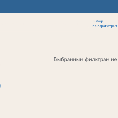
Выбор
ии
Локация
Инвесторам
Собственникам
Способы покупки
по параметрам
Ь
Выбранным фильтрам не 