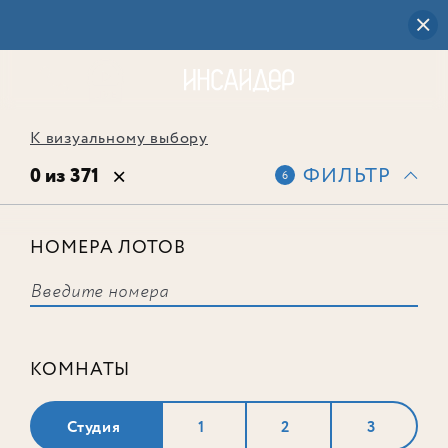
К визуальному выбору
0 из 371
ФИЛЬТР
6
НОМЕРА ЛОТОВ
Выбранным фильтрам не
соответствует ни одного лота
КОМНАТЫ
Студия
1
2
3