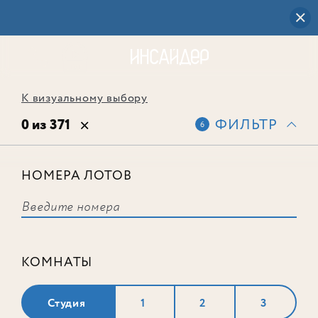
К визуальному выбору
0 из 371
ФИЛЬТР
6
НОМЕРА ЛОТОВ
Выбранным фильтрам не
соответствует ни одного лота
КОМНАТЫ
Студия
1
2
3