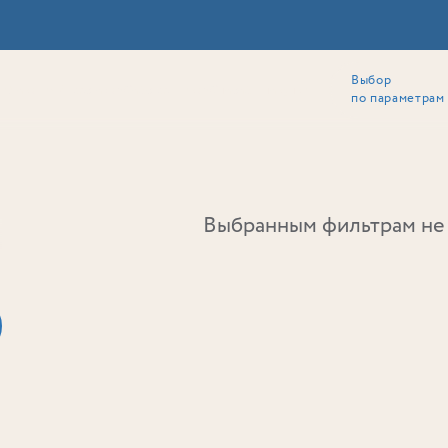
Выбор
ии
Локация
Инвесторам
Собственникам
Способы покупки
по параметрам
Ь
Выбранным фильтрам не 