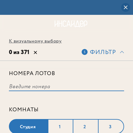
К визуальному выбору
0 из 371
ФИЛЬТР
5
НОМЕРА ЛОТОВ
Выбранным фильтрам не
соответствует ни одного лота
КОМНАТЫ
Студия
1
2
3