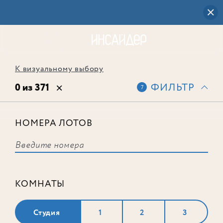
К визуальному выбору
0 из 371
ФИЛЬТР
7
НОМЕРА ЛОТОВ
Выбранным фильтрам не
соответствует ни одного лота
КОМНАТЫ
Студия
1
2
3