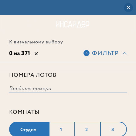
К визуальному выбору
0 из 371
ФИЛЬТР
6
НОМЕРА ЛОТОВ
Выбранным фильтрам не
соответствует ни одного лота
КОМНАТЫ
Студия
1
2
3