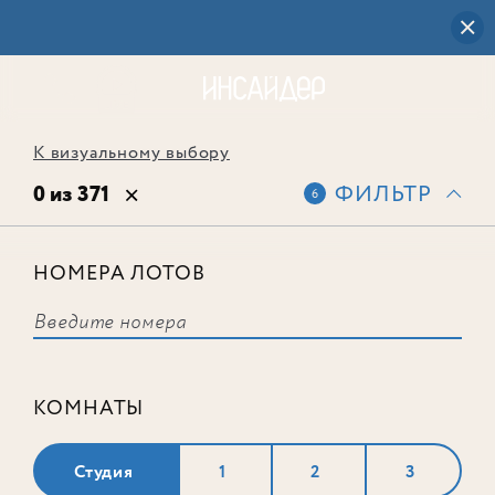
К визуальному выбору
0 из 371
ФИЛЬТР
6
НОМЕРА ЛОТОВ
Выбранным фильтрам не
соответствует ни одного лота
КОМНАТЫ
Студия
1
2
3