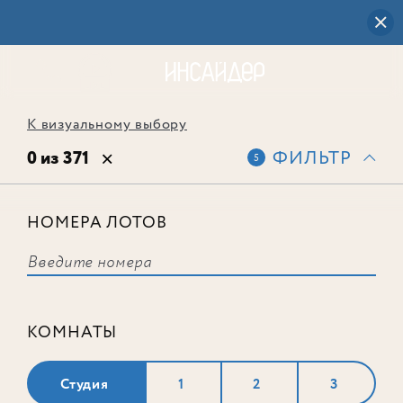
К визуальному выбору
0 из 371
ФИЛЬТР
5
НОМЕРА ЛОТОВ
Выбранным фильтрам не
соответствует ни одного лота
КОМНАТЫ
Студия
1
2
3