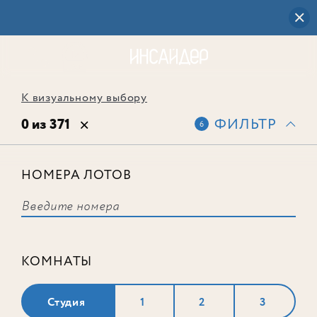
К визуальному выбору
0 из 371
ФИЛЬТР
6
НОМЕРА ЛОТОВ
Выбранным фильтрам не
соответствует ни одного лота
КОМНАТЫ
Студия
1
2
3