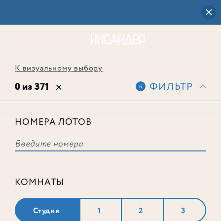
К визуальному выбору
0 из 371
ФИЛЬТР
6
НОМЕРА ЛОТОВ
Выбранным фильтрам не
соответствует ни одного лота
КОМНАТЫ
Студия
1
2
3