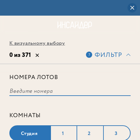
К визуальному выбору
0 из 371
ФИЛЬТР
7
НОМЕРА ЛОТОВ
Выбранным фильтрам не
соответствует ни одного лота
КОМНАТЫ
Студия
1
2
3