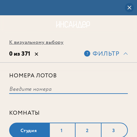
К визуальному выбору
0 из 371
ФИЛЬТР
7
НОМЕРА ЛОТОВ
Выбранным фильтрам не
соответствует ни одного лота
КОМНАТЫ
Студия
1
2
3