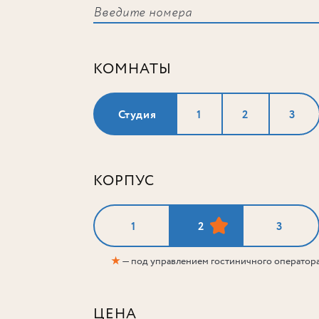
КОМНАТЫ
Студия
1
2
3
КОРПУС
1
2
3
★
— под управлением гостиничного оператор
ЦЕНА