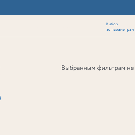
Выбор
ии
Локация
Инвесторам
Собственникам
Способы покупки
по параметрам
Ь
Выбранным фильтрам не 