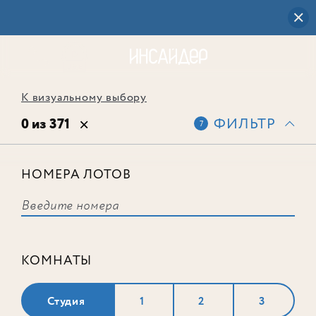
К визуальному выбору
0 из 371
ФИЛЬТР
7
НОМЕРА ЛОТОВ
Выбранным фильтрам не
соответствует ни одного лота
КОМНАТЫ
Студия
1
2
3