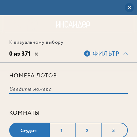
К визуальному выбору
0 из 371
ФИЛЬТР
6
НОМЕРА ЛОТОВ
Выбранным фильтрам не
соответствует ни одного лота
КОМНАТЫ
Студия
1
2
3