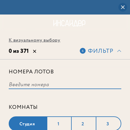
К визуальному выбору
0 из 371
ФИЛЬТР
6
НОМЕРА ЛОТОВ
Выбранным фильтрам не
соответствует ни одного лота
КОМНАТЫ
Студия
1
2
3