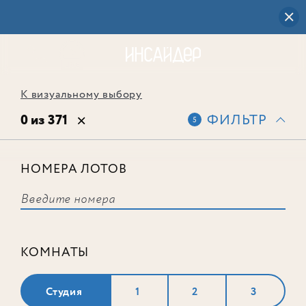
К визуальному выбору
0 из 371
ФИЛЬТР
5
НОМЕРА ЛОТОВ
Выбранным фильтрам не
соответствует ни одного лота
КОМНАТЫ
Студия
1
2
3