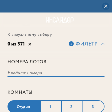
К визуальному выбору
0 из 371
ФИЛЬТР
5
НОМЕРА ЛОТОВ
Выбранным фильтрам не
соответствует ни одного лота
КОМНАТЫ
Студия
1
2
3