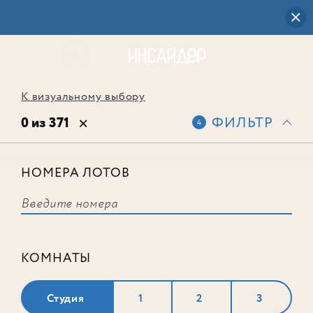
К визуальному выбору
0 из 371
ФИЛЬТР
4
НОМЕРА ЛОТОВ
Выбранным фильтрам не
соответствует ни одного лота
КОМНАТЫ
Студия
1
2
3