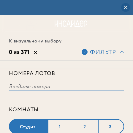
К визуальному выбору
0 из 371
ФИЛЬТР
7
НОМЕРА ЛОТОВ
Выбранным фильтрам не
соответствует ни одного лота
КОМНАТЫ
Студия
1
2
3