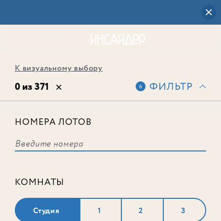
К визуальному выбору
0 из 371
ФИЛЬТР
6
НОМЕРА ЛОТОВ
Выбранным фильтрам не
соответствует ни одного лота
КОМНАТЫ
Студия
1
2
3