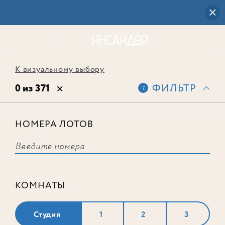
К визуальному выбору
0 из 371
ФИЛЬТР
7
НОМЕРА ЛОТОВ
Выбранным фильтрам не
соответствует ни одного лота
КОМНАТЫ
Студия
1
2
3