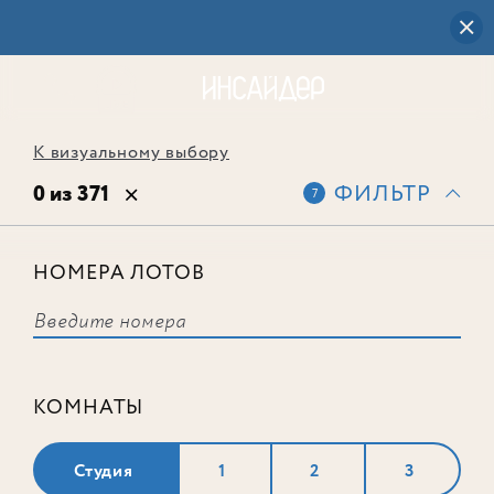
К визуальному выбору
0 из 371
ФИЛЬТР
7
НОМЕРА ЛОТОВ
Выбранным фильтрам не
соответствует ни одного лота
КОМНАТЫ
Студия
1
2
3