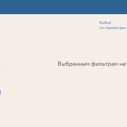
Выбор
ии
Локация
Инвесторам
Собственникам
Способы покупки
по параметрам
Ь
Выбранным фильтрам не 