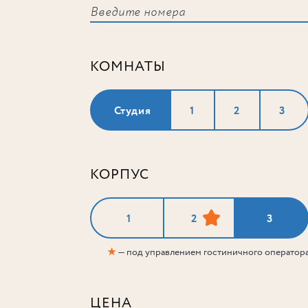
КОМНАТЫ
Студия
1
2
3
КОРПУС
1
2
3
★
— под управлением гостиничного оператор
ЦЕНА