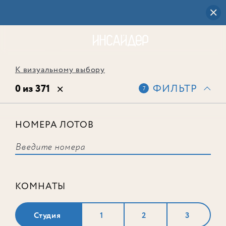
К визуальному выбору
0 из 371
ФИЛЬТР
7
НОМЕРА ЛОТОВ
Выбранным фильтрам не
соответствует ни одного лота
КОМНАТЫ
Студия
1
2
3