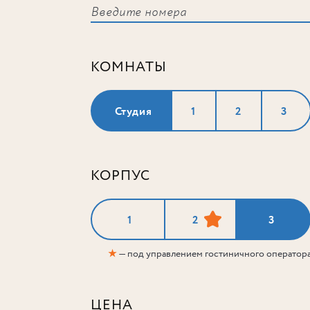
КОМНАТЫ
Студия
1
2
3
КОРПУС
1
2
3
★
— под управлением гостиничного оператор
ЦЕНА