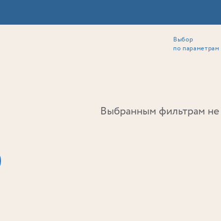
Выбор
ии
Локация
Инвесторам
Собственникам
Способы покупки
по параметрам
Ь
Выбранным фильтрам не 