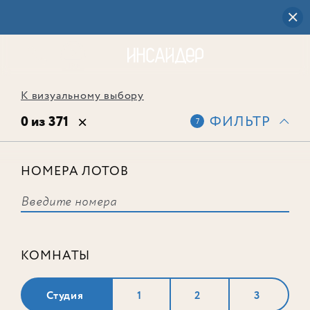
К визуальному выбору
0 из 371
ФИЛЬТР
7
НОМЕРА ЛОТОВ
Выбранным фильтрам не
соответствует ни одного лота
КОМНАТЫ
Студия
1
2
3