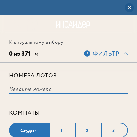
К визуальному выбору
0 из 371
ФИЛЬТР
7
НОМЕРА ЛОТОВ
Выбранным фильтрам не
соответствует ни одного лота
КОМНАТЫ
Студия
1
2
3