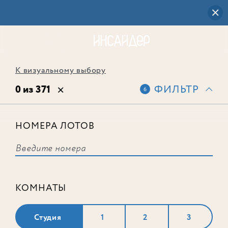
К визуальному выбору
0 из 371
ФИЛЬТР
6
НОМЕРА ЛОТОВ
Выбранным фильтрам не
соответствует ни одного лота
КОМНАТЫ
Студия
1
2
3