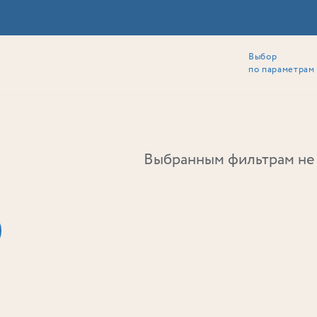
Выбор
ии
Локация
Инвесторам
Собственникам
Способы покупки
по параметрам
Ь
Выбранным фильтрам не 