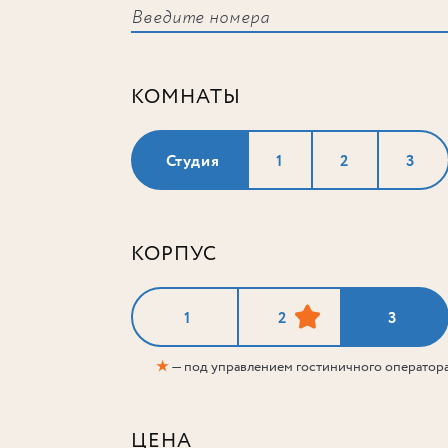
КОМНАТЫ
Студия
1
2
3
КОРПУС
1
2
3
★
— под управлением гостиничного оператор
ЦЕНА