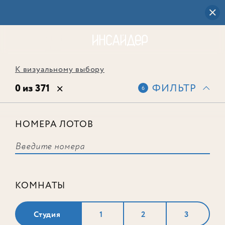
К визуальному выбору
0 из 371
ФИЛЬТР
6
НОМЕРА ЛОТОВ
Выбранным фильтрам не
соответствует ни одного лота
КОМНАТЫ
Студия
1
2
3