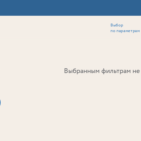
Выбор
ии
Локация
Инвесторам
Собственникам
Способы покупки
по параметрам
Ь
Выбранным фильтрам не 