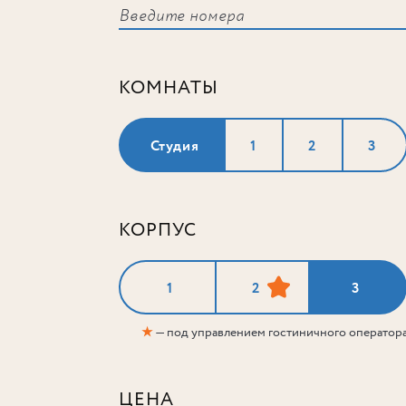
КОМНАТЫ
Студия
1
2
3
КОРПУС
1
2
3
★
— под управлением гостиничного оператор
ЦЕНА