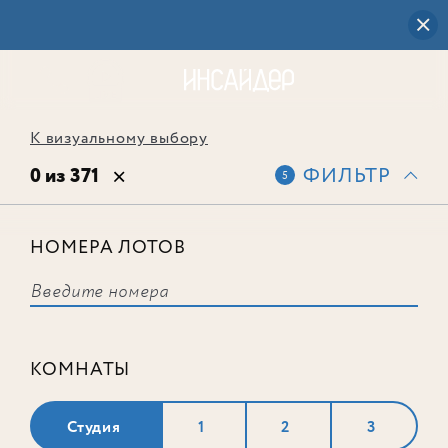
К визуальному выбору
0 из 371
ФИЛЬТР
5
НОМЕРА ЛОТОВ
Выбранным фильтрам не
соответствует ни одного лота
КОМНАТЫ
Студия
1
2
3