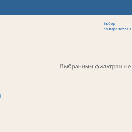
Выбор
ии
Локация
Инвесторам
Собственникам
Способы покупки
по параметрам
Ь
Выбранным фильтрам не 