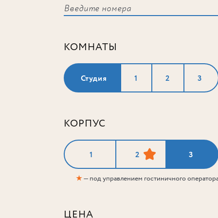
КОМНАТЫ
Студия
1
2
3
КОРПУС
1
2
3
★
— под управлением гостиничного оператор
ЦЕНА