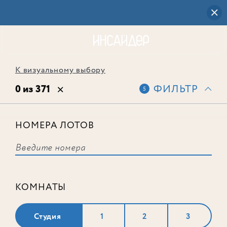
К визуальному выбору
0 из 371
ФИЛЬТР
5
НОМЕРА ЛОТОВ
Выбранным фильтрам не
соответствует ни одного лота
КОМНАТЫ
Студия
1
2
3